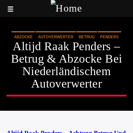
ABZOCKE
AUTOVERWERTER
BETRUG
PENDERS
Altijd Raak Penders –
WISSENSWERTES
Betrug & Abzocke Bei
Niederländischem
Autoverwerter
Altijd Raak Penders – Achtung Betrug Und