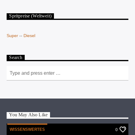
Spritpreise (Weltweit)
.
Super
--
Diesel
Search
You May Also Like
WISSENSWERTES
0