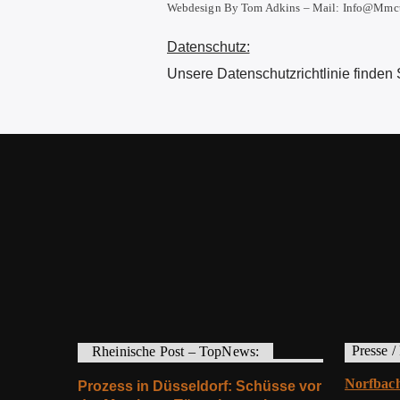
Webdesign By Tom Adkins – Mail: Info@mmct-
Datenschutz:
Unsere Datenschutzrichtlinie finden
Rheinische Post – TopNews:
Presse /
Norfbach
Prozess in Düsseldorf: Schüsse vor