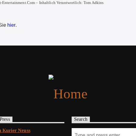
Entertainment.com – Inhaltlich Verantwortlich: Tom Adkins
 Sie
hier
.
 Press
Search
 Kurier Neuss