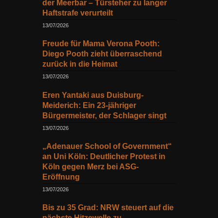
der Meerbar – Türsteher zu langer
Haftstrafe verurteilt
13/07/2026
Freude für Mama Verona Pooth:
Diego Pooth zieht überraschend
zurück in die Heimat
13/07/2026
Eren Yantaki aus Duisburg-
Meiderich: Ein 23-jähriger
Bürgermeister, der Schlager singt
13/07/2026
„Adenauer School of Government“
an Uni Köln: Deutlicher Protest in
Köln gegen Merz bei ASG-
Eröffnung
13/07/2026
Bis zu 35 Grad: NRW steuert auf die
nächste Hitzewelle zu