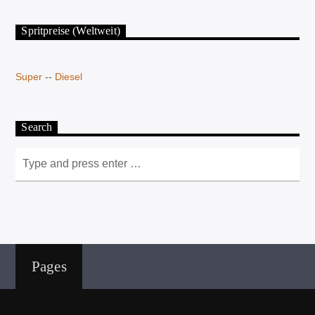
Spritpreise (Weltweit)
.
Super
--
Diesel
Search
Pages