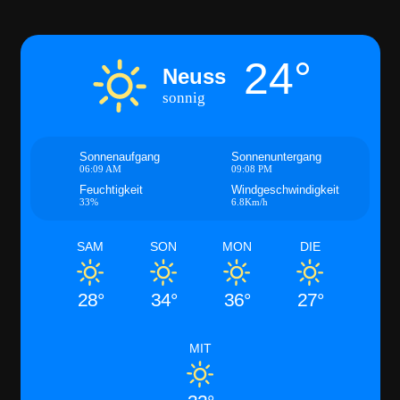
24°
Neuss
sonnig
Sonnenaufgang
Sonnenuntergang
06:09 AM
09:08 PM
Feuchtigkeit
Windgeschwindigkeit
33%
6.8Km/h
SAM
SON
MON
DIE
28°
34°
36°
27°
MIT