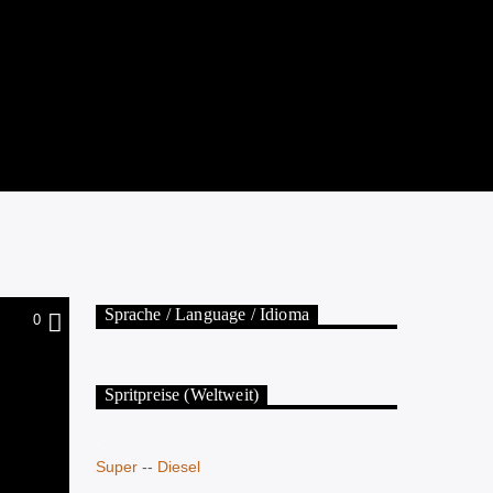
Sprache / Language / Idioma
0
Spritpreise (Weltweit)
.
Super
--
Diesel