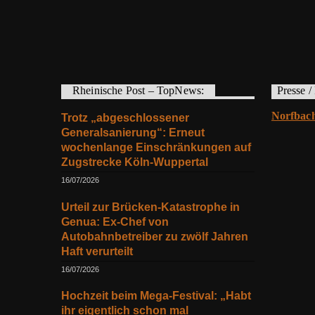
Rheinische Post – TopNews:
Presse /
Norfbach
Trotz „abgeschlossener
Generalsanierung“: Erneut
wochenlange Einschränkungen auf
Zugstrecke Köln-Wuppertal
16/07/2026
Urteil zur Brücken-Katastrophe in
Genua: Ex-Chef von
Autobahnbetreiber zu zwölf Jahren
Haft verurteilt
16/07/2026
Hochzeit beim Mega-Festival: „Habt
ihr eigentlich schon mal