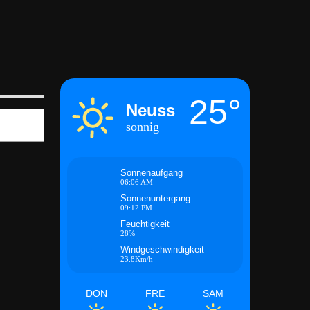
25°
Neuss
sonnig
Sonnenaufgang
06:06 AM
Sonnenuntergang
09:12 PM
Feuchtigkeit
28%
Windgeschwindigkeit
23.8Km/h
DON
FRE
SAM