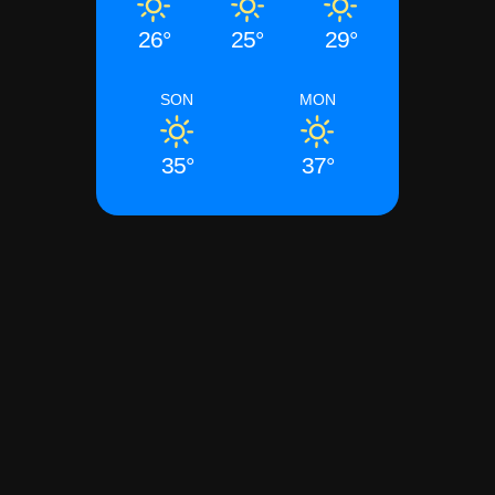
26°
25°
29°
SON
MON
35°
37°